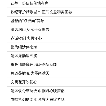
让每一份信任落地有声
铁纪守护精致城市 正气充盈和美画卷
监督的“点线面”答卷
清风润山乡 实干促振兴
赤诚铸剑 忠勇守心
愿为细沙伴南海
清风廉韵润五溪
擦亮清廉底色 澎湃创新动能
莫道桑榆晚 为霞尚满天
文明花开映初心
清风铁骨筑防线 巾帼丹心映萧然
巾帼执剑护南江 巡察为民绽芳华