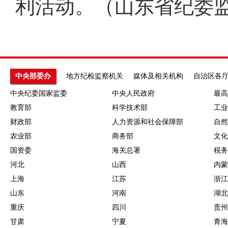
利活动。（山东省纪委
中央部委办
地方纪检监察机关
媒体及相关机构
自治区各
中央纪委国家监委
中央人民政府
最高
教育部
科学技术部
工业
财政部
人力资源和社会保障部
自然
农业部
商务部
文化
国资委
海关总署
税务
河北
山西
内蒙
上海
江苏
浙江
山东
河南
湖北
重庆
四川
贵州
甘肃
宁夏
青海